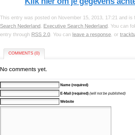
Klik hier om je gegevens achter
This entry was posted on November 15, 2013, 17:21 and is 
Search Nederland
,
Executive Search Nederland
. You can fo
entry through
RSS 2.0
. You can
leave a response
, or
trackb
COMMENTS (0)
No comments yet.
Name (required)
E-Mail (required)
(will not be published)
Website