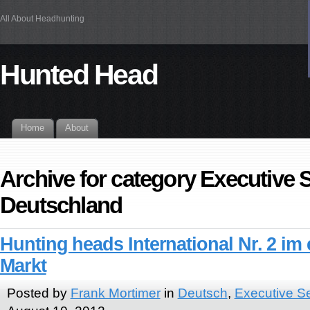
All About Headhunting
Hunted Head
Home
About
Archive for category Executive 
Deutschland
Hunting heads International Nr. 2 im
Markt
Posted by
Frank Mortimer
in
Deutsch
,
Executive S