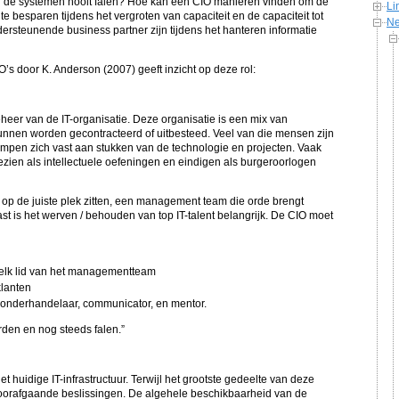
an de systemen nooit falen? Hoe kan een CIO manieren vinden om de
Li
te besparen tijdens het vergroten van capaciteit en de capaciteit tot
Ne
ersteunende business partner zijn tijdens het hanteren informatie
s door K. Anderson (2007) geeft inzicht op deze rol:
heer van de IT-organisatie. Deze organisatie is een mix van
kunnen worden gecontracteerd of uitbesteed. Veel van die mensen zijn
klampen zich vast aan stukken van de technologie en projecten. Vaak
zien als intellectuele oefeningen en eindigen als burgeroorlogen
op de juiste plek zitten, een management team die orde brengt
ast is het werven / behouden van top IT-talent belangrijk. De CIO moet
 elk lid van het managementteam
klanten
e, onderhandelaar, communicator, en mentor.
den en nog steeds falen.”
t huidige IT-infrastructuur. Terwijl het grootste gedeelte van deze
an voorafgaande beslissingen. De algehele beschikbaarheid van de