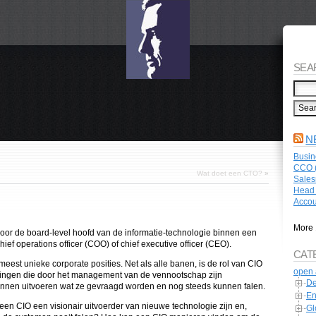
SEA
N
Busin
CCO (
Wat doet een CTO?
»
Sales
Head 
Accou
More 
e voor de board-level hoofd van de informatie-technologie binnen een
ief operations officer (COO) of chief executive officer (CEO).
CAT
meest unieke corporate posities. Net als alle banen, is de rol van CIO
open 
tingen die door het management van de vennootschap zijn
De
kunnen uitvoeren wat ze gevraagd worden en nog steeds kunnen falen.
En
een CIO een visionair uitvoerder van nieuwe technologie zijn en,
Gl