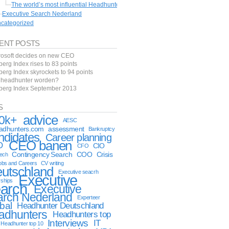
The world’s most influential Headhunters
Executive Search Nederland
categorized
ENT POSTS
rosoft decides on new CEO
berg Index rises to 83 points
berg Index skyrockets to 94 points
f headhunter worden?
tberg Index September 2013
S
advice
0k+
AESC
eadhunters.com
assessment
Bankruptcy
ndidates
Career planning
CEO banen
O
CIO
CFO
Contingency Search
COO
Crisis
tech
obs and Careers
CV writing
utschland
Executive seacrh
Executive
rships
arch
Executive
arch Nederland
Experteer
bal
Headhunter Deutschland
adhunters
Headhunters top
Interviews
IT
Headhunter top 10