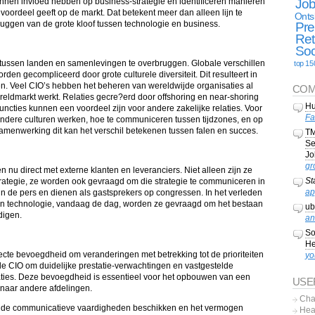
Jo
nnen invloed hebben op business-strategie en identificeren manieren
oordeel geeft op de markt. Dat betekent meer dan alleen lijn te
Onts
uggen van de grote kloof tussen technologie en business.
Pre
Ret
Soc
 tussen landen en samenlevingen te overbruggen. Globale verschillen
top 15
en gecompliceerd door grote culturele diversiteit. Dit resulteert in
n. Veel CIO’s hebben het beheren van wereldwijde organisaties al
COM
eldmarkt werkt. Relaties gecre?erd door offshoring en near-shoring
Hu
cties kunnen een voordeel zijn voor andere zakelijke relaties. Voor
Fa
 andere culturen werken, hoe te communiceren tussen tijdzones, en op
samenwerking dit kan het verschil betekenen tussen falen en succes.
TM
Se
Jo
gr
 nu direct met externe klanten en leveranciers. Niet alleen zijn ze
St
rategie, ze worden ook gevraagd om die strategie te communiceren in
ap
in de pers en dienen als gastsprekers op congressen. In het verleden
an technologie, vandaag de dag, worden ze gevraagd om het bestaan
ub
digen.
an
So
He
ecte bevoegdheid om veranderingen met betrekking tot de prioriteiten
yo
 CIO om duidelijke prestatie-verwachtingen en vastgestelde
aties. Deze bevoegdheid is essentieel voor het opbouwen van een
USE
n naar andere afdelingen.
Cha
ekende communicatieve vaardigheden beschikken en het vermogen
Hea