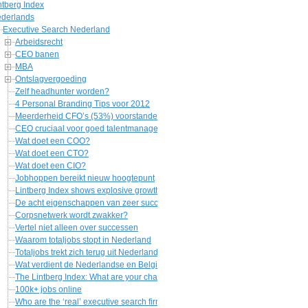
ntberg Index
derlands
Executive Search Nederland
Arbeidsrecht
CEO banen
MBA
Ontslagvergoeding
Zelf headhunter worden?
4 Personal Branding Tips voor 2012
Meerderheid CFO’s (53%) voorstander integrated reporting
CEO cruciaal voor goed talentmanagement
Wat doet een COO?
Wat doet een CTO?
Wat doet een CIO?
Jobhoppen bereikt nieuw hoogtepunt
Lintberg Index shows explosive growth in market for 100k+ positions
De acht eigenschappen van zeer succesvolle mensen
Corpsnetwerk wordt zwakker?
Vertel niet alleen over successen
Waarom totaljobs stopt in Nederland
Totaljobs trekt zich terug uit Nederland
Wat verdient de Nederlandse en Belgische top CEO
The Lintberg Index: What are your chances for a 100k+ job
100k+ jobs online
Who are the ‘real’ executive search firms?