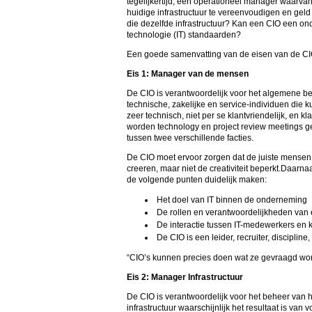
tegelijkertijd, een operationeel manager waarv
huidige infrastructuur te vereenvoudigen en geld 
die dezelfde infrastructuur? Kan een CIO een ond
technologie (IT) standaarden?
Een goede samenvatting van de eisen van de CIO’
Eis 1: Manager van de mensen
De CIO is verantwoordelijk voor het algemene be
technische, zakelijke en service-individuen die 
zeer technisch, niet per se klantvriendelijk, en 
worden technology en project review meetings ge
tussen twee verschillende facties.
De CIO moet ervoor zorgen dat de juiste mensen 
creeren, maar niet de creativiteit beperkt.Daarna
de volgende punten duidelijk maken:
Het doel van IT binnen de onderneming
De rollen en verantwoordelijkheden van
De interactie tussen IT-medewerkers en 
De CIO is een leider, recruiter, disciplin
“CIO’s kunnen precies doen wat ze gevraagd wor
Eis 2: Manager Infrastructuur
De CIO is verantwoordelijk voor het beheer van he
infrastructuur waarschijnlijk het resultaat is v