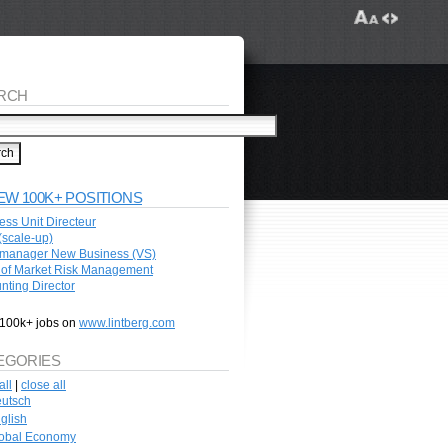
RCH
EW 100K+ POSITIONS
ess Unit Directeur
scale-up)
manager New Business (VS)
of Market Risk Management
nting Director
100k+ jobs on
www.lintberg.com
EGORIES
all
|
close all
utsch
glish
obal Economy