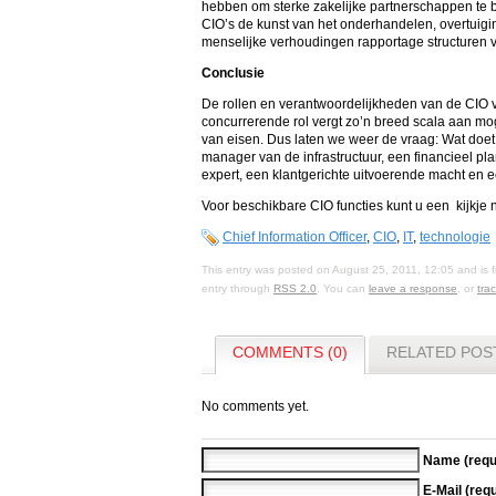
hebben om sterke zakelijke partnerschappen te 
CIO’s de kunst van het onderhandelen, overtuiging
menselijke verhoudingen rapportage structuren 
Conclusie
De rollen en verantwoordelijkheden van de CIO v
concurrerende rol vergt zo’n breed scala aan mog
van eisen. Dus laten we weer de vraag: Wat doe
manager van de infrastructuur, een financieel pla
expert, een klantgerichte uitvoerende macht en e
Voor beschikbare CIO functies kunt u een kijkj
Chief Information Officer
,
CIO
,
IT
,
technologie
This entry was posted on August 25, 2011, 12:05 and is 
entry through
RSS 2.0
. You can
leave a response
, or
tra
COMMENTS (0)
RELATED POS
No comments yet.
Name (requ
E-Mail (requ