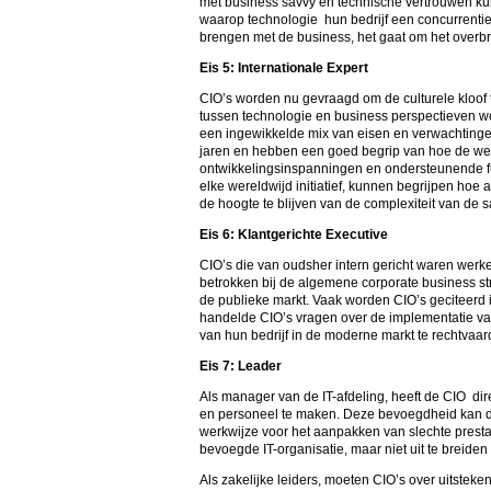
met business savvy en technische vertrouwen ku
waarop technologie hun bedrijf een concurrentiev
brengen met de business, het gaat om het overbr
Eis 5: Internationale Expert
CIO’s worden nu gevraagd om de culturele kloof
tussen technologie en business perspectieven word
een ingewikkelde mix van eisen en verwachtinge
jaren en hebben een goed begrip van hoe de wer
ontwikkelingsinspanningen en ondersteunende fun
elke wereldwijd initiatief, kunnen begrijpen hoe
de hoogte te blijven van de complexiteit van de 
Eis 6: Klantgerichte Executive
CIO’s die van oudsher intern gericht waren werken
betrokken bij de algemene corporate business st
de publieke markt. Vaak worden CIO’s geciteerd 
handelde CIO’s vragen over de implementatie v
van hun bedrijf in de moderne markt te rechtvaar
Eis 7: Leader
Als manager van de IT-afdeling, heeft de CIO dir
en personeel te maken. Deze bevoegdheid kan de
werkwijze voor het aanpakken van slechte prest
bevoegde IT-organisatie, maar niet uit te breide
Als zakelijke leiders, moeten CIO’s over uitst