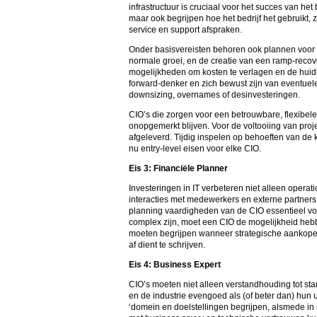
infrastructuur is cruciaal voor het succes van het
maar ook begrijpen hoe het bedrijf het gebruikt,
service en support afspraken.
Onder basisvereisten behoren ook plannen voor
normale groei, en de creatie van een ramp-recov
mogelijkheden om kosten te verlagen en de huid
forward-denker en zich bewust zijn van eventuele
downsizing, overnames of desinvesteringen.
CIO’s die zorgen voor een betrouwbare, flexibele
onopgemerkt blijven. Voor de voltooiing van pro
afgeleverd. Tijdig inspelen op behoeften van de
nu entry-level eisen voor elke CIO.
Eis 3: Financiële Planner
Investeringen in IT verbeteren niet alleen opera
interacties met medewerkers en externe partners. A
planning vaardigheden van de CIO essentieel voo
complex zijn, moet een CIO de mogelijkheid heb
moeten begrijpen wanneer strategische aankopen
af dient te schrijven.
Eis 4: Business Expert
CIO’s moeten niet alleen verstandhouding tot st
en de industrie evengoed als (of beter dan) hun 
‘domein en doelstellingen begrijpen, alsmede in s