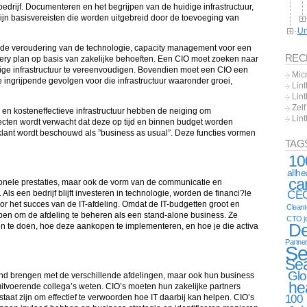
 bedrijf. Documenteren en het begrijpen van de huidige infrastructuur,
 zijn basisvereisten die worden uitgebreid door de toevoeging van
Un
 de veroudering van de technologie, capacity management voor een
REC
ery plan op basis van zakelijke behoeften. Een CIO moet zoeken naar
ige infrastructuur te vereenvoudigen. Bovendien moet een CIO een
Mic
 ingrijpende gevolgen voor die infrastructuur waaronder groei,
Lint
Lint
Zel
 en kosteneffectieve infrastructuur hebben de neiging om
Lin
jecten wordt verwacht dat deze op tijd en binnen budget worden
 klant wordt beschouwd als ”business as usual”. Deze functies vormen
TAG
10
allh
ca
tionele prestaties, maar ook de vorm van de communicatie en
ls een bedrijf blijft investeren in technologie, worden de financi?le
CE
r het succes van de IT-afdeling. Omdat de IT-budgetten groot en
Clean
ben om de afdeling te beheren als een stand-alone business. Ze
CTO j
De
 te doen, hoe deze aankopen te implementeren, en hoe je die activa
Partne
Se
Se
Glo
and brengen met de verschillende afdelingen, maar ook hun business
he
uitvoerende collega’s weten. CIO’s moeten hun zakelijke partners
100
taat zijn om effectief te verwoorden hoe IT daarbij kan helpen. CIO’s