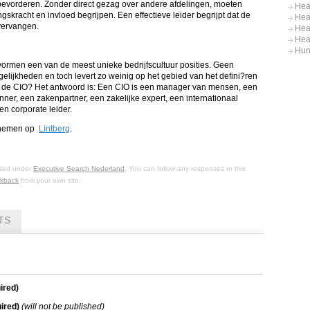
bevorderen. Zonder direct gezag over andere afdelingen, moeten
Hea
skracht en invloed begrijpen. Een effectieve leider begrijpt dat de
Hea
vervangen.
Hea
Hea
Hun
ormen een van de meest unieke bedrijfscultuur posities. Geen
elijkheden en toch levert zo weinig op het gebied van het defini?ren
t de CIO? Het antwoord is: Een CIO is een manager van mensen, een
nner, een zakenpartner, een zakelijke expert, een internationaal
en corporate leider.
e nemen op
Lintberg
.
filed under
Executive Search Nederland
. You can follow any responses to this
ckback
from your own site.
TS
ired)
ired)
(will not be published)