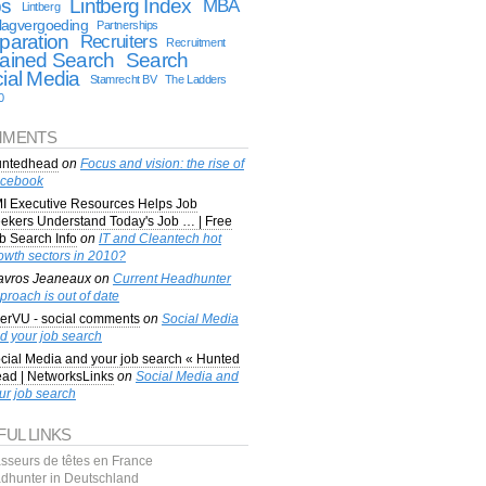
bs
Lintberg Index
MBA
Lintberg
lagvergoeding
Partnerships
paration
Recruiters
Recruitment
ained Search
Search
ial Media
Stamrecht BV
The Ladders
0
MENTS
ntedhead
on
Focus and vision: the rise of
cebook
I Executive Resources Helps Job
ekers Understand Today's Job … | Free
b Search Info
on
IT and Cleantech hot
owth sectors in 2010?
avros Jeaneaux
on
Current Headhunter
proach is out of date
erVU - social comments
on
Social Media
d your job search
cial Media and your job search « Hunted
ad | NetworksLinks
on
Social Media and
ur job search
FUL LINKS
sseurs de têtes en France
dhunter in Deutschland